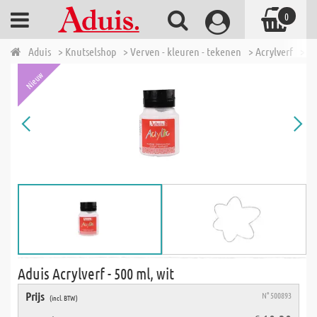
0
Aduis
> Knutselshop
> Verven - kleuren - tekenen
> Acrylverf
> Ad
Nieuw
Aduis Acrylverf - 500 ml, wit
Prijs
N° 500893
(incl. BTW)