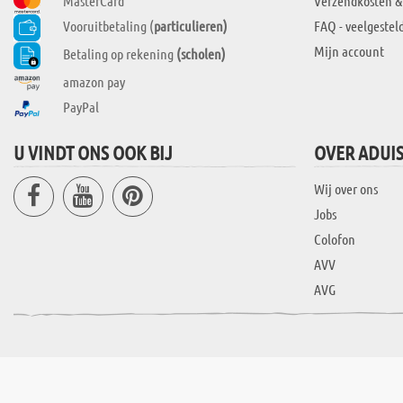
MasterCard
Verzendkosten &
Vooruitbetaling (
particulieren)
FAQ - veelgestel
Mijn account
Betaling op rekening
(scholen)
amazon pay
PayPal
U VINDT ONS OOK BIJ
OVER ADUI
Wij over ons
Jobs
Colofon
AVV
AVG