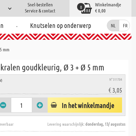
Snel-bestellen
Winkelmandje
0
Service & contact
€ 0,00
.
en
Knutselen op onderwerp
NL
FR
Ø 5 mm
 kralen goudkleurig, Ø 3 + Ø 5 mm
N° 311704
W)
€ 3,05
In het winkelmandje
everbaar
Levering waarschijnlijk:
donderdag, 13/ augustus