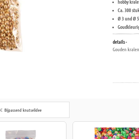
hobby kral
Ca. 300 stu
Ø 3 und Ø 
Goudkleuri
details -
Gouden kralen 
Bijpassend knutselidee