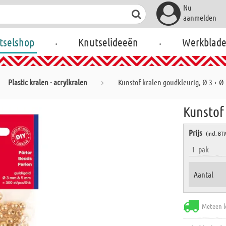
Nu
aanmelden
.
.
tselshop
Knutselideeën
Werkblad
Plastic kralen - acrylkralen
Kunstof kralen goudkleurig, Ø 3 + 
Kunstof
Prijs
(incl. BT
1
pak
Aantal
Meteen l