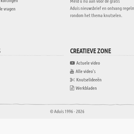
 kortingen
Meld u nu aan voor de gratis
Aduis nieuwsbrief en ontvang regelm
de vragen
rondom het thema knutselen.
S
CREATIEVE ZONE
Actuele video
Alle video's
Knutselideeën
Werkbladen
© Aduis 1996 - 2026