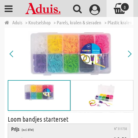
0
Aduis
> Knutselshop
> Parels, kralen & sieraden
> Plastic kralen - 
Loom bandjes starterset
Prijs
N° 311738
(incl. BTW)