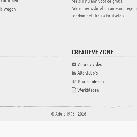
 kortingen
Meld u nu aan voor de gratis
Aduis nieuwsbrief en ontvang regelm
de vragen
rondom het thema knutselen.
S
CREATIEVE ZONE
Actuele video
Alle video's
Knutselideeën
Werkbladen
© Aduis 1996 - 2026