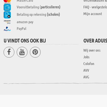
MasterCard
Verzendkosten &
Vooruitbetaling (
particulieren)
FAQ - veelgestel
Mijn account
Betaling op rekening
(scholen)
amazon pay
PayPal
U VINDT ONS OOK BIJ
OVER ADUI
Wij over ons
Jobs
Colofon
AVV
AVG