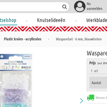
Nu
aanmelden
.
.
tselshop
Knutselideeën
Werkblad
Plastic kralen - acrylkralen
Wasparelset - 6 mm, blauwtinten
Waspare
Prijs
(incl. BT
1
set
Aantal
Meteen l