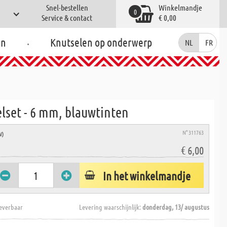
Snel-bestellen
Winkelmandje
0
Service & contact
€ 0,00
.
en
Knutselen op onderwerp
NL
FR
lset - 6 mm, blauwtinten
N° 311763
W)
€ 6,00
In het winkelmandje
everbaar
Levering waarschijnlijk:
donderdag, 13/ augustus