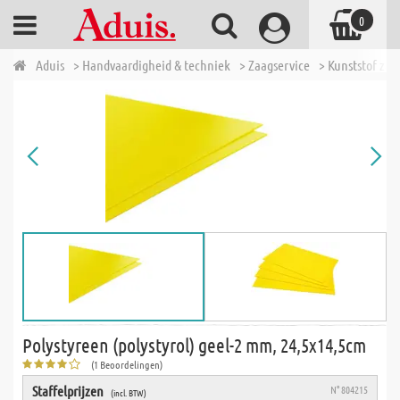
0
Aduis
> Handvaardigheid & techniek
> Zaagservice
> Kunststof zaa
Polystyreen (polystyrol) geel-2 mm, 24,5x14,5cm
(1 Beoordelingen)
Staffelprijzen
N° 804215
(incl. BTW)