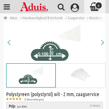
0
Aduis
> Handvaardigheid & techniek
> Zaagservice
> Kunststof zaa
Polystyreen (polystyrol) wit - 2 mm, zaagservice
(7 Beoordelingen)
Prijs
N° 804032
(incl. BTW)