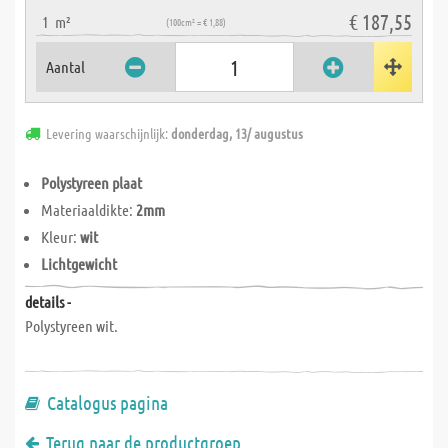
€ 187,55
1
m²
(100cm² = € 1,88)
Aantal
Levering waarschijnlijk:
donderdag, 13/ augustus
Polystyreen plaat
Materiaaldikte:
2mm
Kleur:
wit
Lichtgewicht
details -
Polystyreen wit.
Catalogus pagina
Terug naar de productgroep