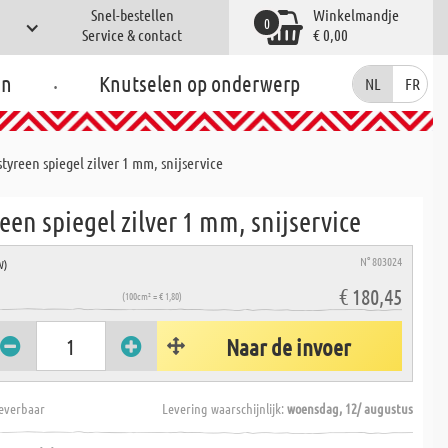
Snel-bestellen
Winkelmandje
0
Service & contact
€ 0,00
.
en
Knutselen op onderwerp
NL
FR
styreen spiegel zilver 1 mm, snijservice
een spiegel zilver 1 mm, snijservice
N° 803024
W)
€ 180,45
(100cm² = € 1,80)
Naar de invoer
everbaar
Levering waarschijnlijk:
woensdag, 12/ augustus