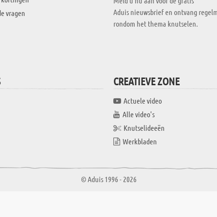
Meld u nu aan voor de gratis
Aduis nieuwsbrief en ontvang regelm
de vragen
rondom het thema knutselen.
S
CREATIEVE ZONE
Actuele video
Alle video's
Knutselideeën
Werkbladen
© Aduis 1996 - 2026