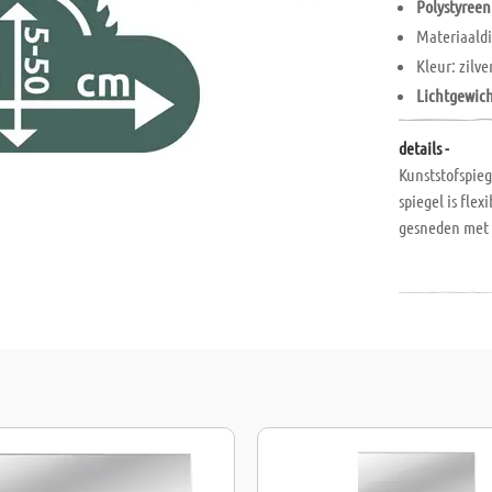
Polystyreen
Materiaald
Kleur: zilve
Lichtgewic
details -
Kunststofspieg
spiegel is fle
gesneden met 