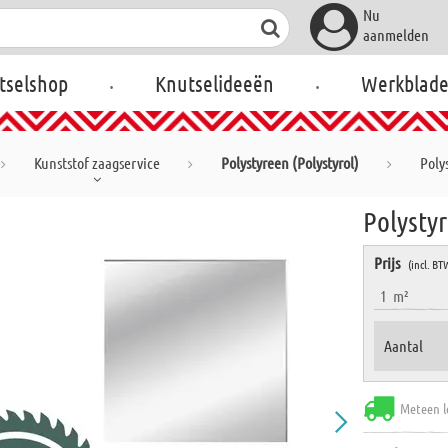
Nu
aanmelden
.
.
tselshop
Knutselideeën
Werkblad
Kunststof zaagservice
Polystyreen (Polystyrol)
Poly
Polystyr
Prijs
(incl. BT
1
m²
Aantal
Meteen l