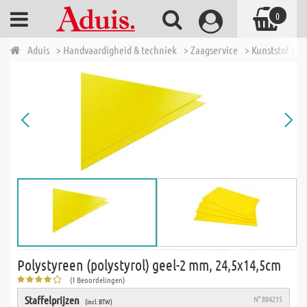
0
Aduis
> Handvaardigheid & techniek
> Zaagservice
> Kunststof zaa
Polystyreen (polystyrol) geel-2 mm, 24,5x14,5cm
(1 Beoordelingen)
Staffelprijzen
N° 804215
(incl. BTW)