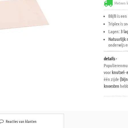
Meteen l
BB/B is een
Triplex is s
Lagen:
3 la
Natuurlijk 
onderwijs e
details -
Populierenmul
voor
knutsel-
één zijde
(bijn
knoesten
hebb
Populierenmul
is er
weinig v
figuurzaagwer
goedkoop en
g
Reacties van klanten