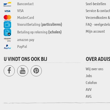
Bancontact
Snel-bestellen
VISA
Service & contac
MasterCard
Verzendkosten &
Vooruitbetaling (
particulieren)
FAQ - veelgestel
Mijn account
Betaling op rekening
(scholen)
amazon pay
PayPal
U VINDT ONS OOK BIJ
OVER ADUI
Wij over ons
Jobs
Colofon
AVV
AVG