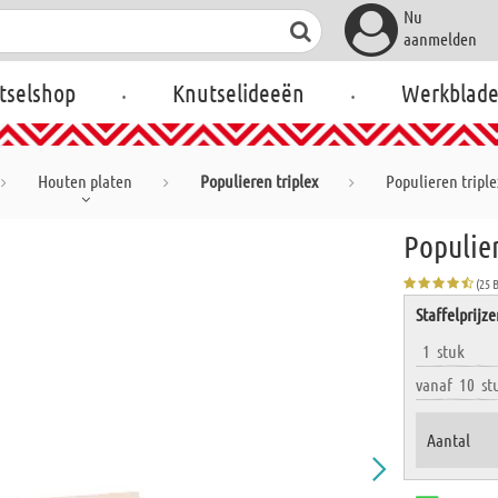
Nu
aanmelden
.
.
tselshop
Knutselideeën
Werkblad
Houten platen
Populieren triplex
Populieren triple
Populier
(25 
Staffelprijz
1
stuk
vanaf
10
st
Aantal