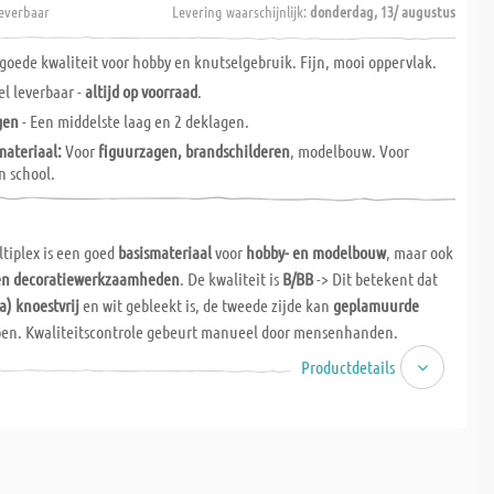
everbaar
Levering waarschijnlijk:
donderdag, 13/ augustus
 goede kwaliteit voor hobby en knutselgebruik. Fijn, mooi oppervlak.
nel leverbaar -
altijd op voorraad
.
gen
- Een middelste laag en 2 deklagen.
materiaal:
Voor
figuurzagen,
brandschilderen
, modelbouw. Voor
n school.
tiplex is een goed
basismateriaal
voor
hobby- en modelbouw
, maar ook
 en decoratiewerkzaamheden
. De kwaliteit is
B/BB
-> Dit betekent dat
a) knoestvrij
en wit gebleekt is, de tweede zijde kan
geplamuurde
en. Kwaliteitscontrole gebeurt manueel door mensenhanden.
Productdetails
tiplex is een zeer
zacht materiaal.
Dankzij de " kruislingse verlijming"
ervorming
of uitrekking. Het is bij uitstek geschikt voor
kjes
of
brandschilderen.
De multiplexplaat wordt ook vaak gebruikt als
oed basismateriaal
in de professionele handwerksector.