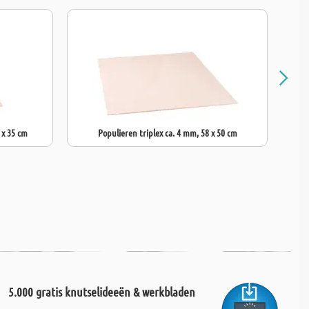
van de plaat heeft een gelijkmatige,
mooie houtstructuur
met een
et multiplex kan worden
gebeitst (geverfd)
of
gevernist.
Het oppervlak
n beschermd door het te
doordrenken met spijsolie.
 x 35 cm
Populieren triplex ca. 4 mm, 58 x 50 cm
5.000 gratis knutselideeën & werkbladen