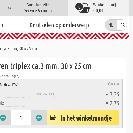
Snel-bestellen
Winkelmandje
0
Service & contact
€ 0,00
.
en
Knutselen op onderwerp
NL
FR
x ca.3 mm, 30 x 25 cm
en triplex ca.3 mm, 30 x 25 cm
Beoordelingen)
en
N° 804051
(incl. BTW)
€ 3,25
(100cm² = € 0,43)
€ 2,75
uks
In het winkelmandje