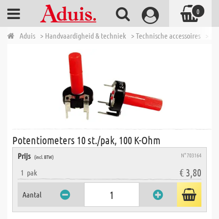
0
Aduis
> Handvaardigheid & techniek
> Technische accessoires
> El
Potentiometers 10 st./pak, 100 K-Ohm
Prijs
N° 703164
(incl. BTW)
€ 3,80
1
pak
Aantal