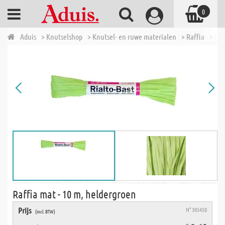
0
Aduis
> Knutselshop
> Knutsel- en ruwe materialen
> Raffia
> Raf
Raffia mat - 10 m, heldergroen
Prijs
N° 305450
(incl. BTW)