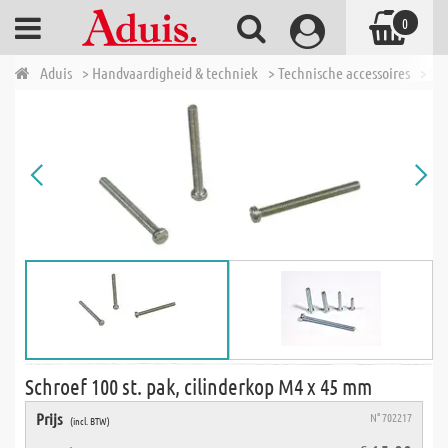
0
Aduis
> Handvaardigheid & techniek
> Technische accessoires
> Sc
Schroef 100 st. pak, cilinderkop M4 x 45 mm
Prijs
N° 702217
(incl. BTW)