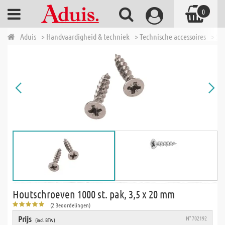
0
Aduis
> Handvaardigheid & techniek
> Technische accessoires
> Sc
Houtschroeven 1000 st. pak, 3,5 x 20 mm
(2 Beoordelingen)
Prijs
N° 702192
(incl. BTW)