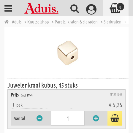
0
Aduis
> Knutselshop
> Parels, kralen & sieraden
> Sierkralen
> Ju
Juwelenkraal kubus, 45 stuks
Prijs
N° 311667
(incl. BTW)
€ 5,25
1
pak
Aantal