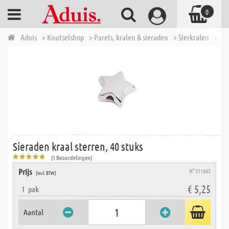
0
Aduis
> Knutselshop
> Parels, kralen & sieraden
> Sierkralen
> Sie
Sieraden kraal sterren, 40 stuks
(1 Beoordelingen)
Prijs
N° 311663
(incl. BTW)
€ 5,25
1
pak
Aantal