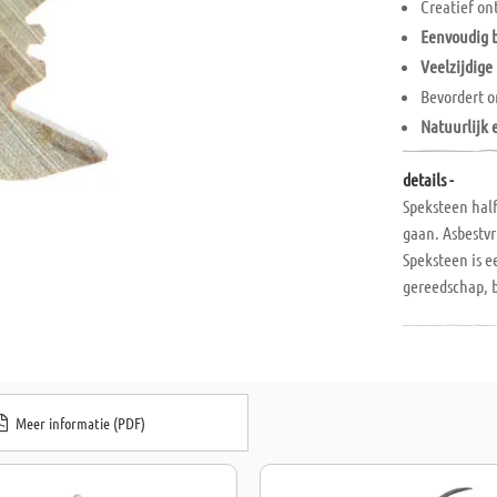
Creatief on
Eenvoudig 
Veelzijdige
Bevordert 
Natuurlijk 
details -
Speksteen hal
gaan. Asbestvr
Speksteen is 
gereedschap, b
kinderen om d
6 x 4 x 1 cm. 
Meer informatie (PDF)