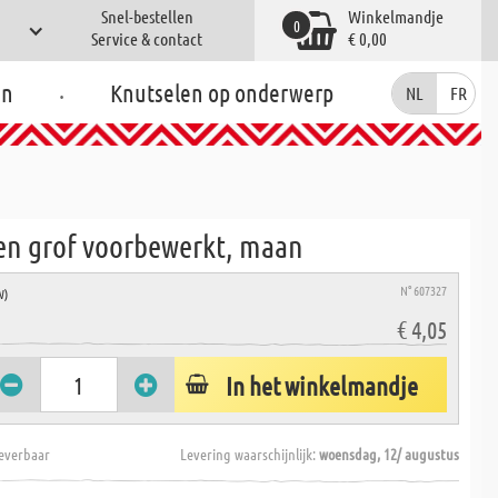
Snel-bestellen
Winkelmandje
0
Service & contact
€ 0,00
.
en
Knutselen op onderwerp
NL
FR
en grof voorbewerkt, maan
N° 607327
W)
€ 4,05
In het winkelmandje
everbaar
Levering waarschijnlijk:
woensdag, 12/ augustus