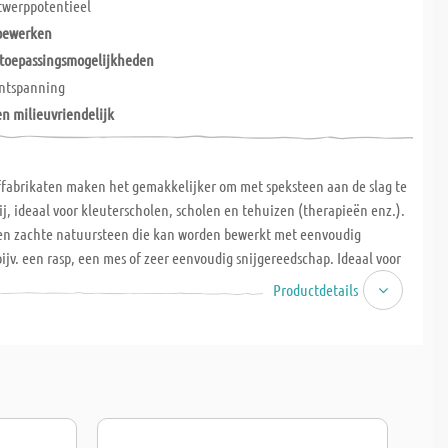
twerppotentieel
bewerken
 toepassingsmogelijkheden
ontspanning
en milieuvriendelijk
ffabrikaten maken het gemakkelijker om met speksteen aan de slag te
ij, ideaal voor kleuterscholen, scholen en tehuizen (therapieën enz.).
een zachte natuursteen die kan worden bewerkt met eenvoudig
ijv. een rasp, een mes of zeer eenvoudig snijgereedschap. Ideaal voor
riedimensionale vormen te leren kennen en te begrijpen! Afmeting ca.
Productdetails
Kleur afhankelijk van beschikbaarheid.