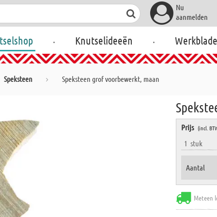
Nu
aanmelden
.
.
tselshop
Knutselideeën
Werkblad
Speksteen
Speksteen grof voorbewerkt, maan
Spekste
Prijs
(incl. BT
1
stuk
Aantal
Meteen l