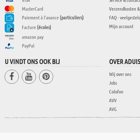
MasterCard
Verzendkosten &
Paiement à l'avance
(particuliers)
FAQ - veelgestel
Mijn account
Facture
(écoles)
amazon pay
PayPal
U VINDT ONS OOK BIJ
OVER ADUI
Wij over ons
Jobs
Colofon
AVV
AVG