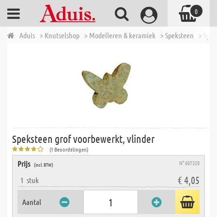
0
Aduis
> Knutselshop
> Modelleren & keramiek
> Speksteen
> Spek
Speksteen grof voorbewerkt, vlinder
(1 Beoordelingen)
Prijs
N° 607320
(incl. BTW)
€ 4,05
1
stuk
Aantal