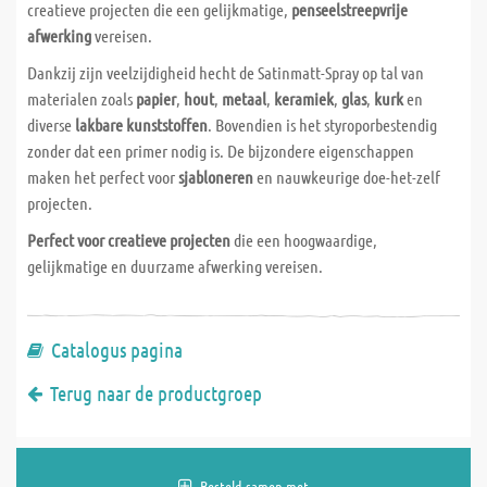
creatieve projecten die een gelijkmatige,
penseelstreepvrije
afwerking
vereisen.
Dankzij zijn veelzijdigheid hecht de Satinmatt-Spray op tal van
materialen zoals
papier
,
hout
,
metaal
,
keramiek
,
glas
,
kurk
en
diverse
lakbare kunststoffen
. Bovendien is het styroporbestendig
zonder dat een primer nodig is. De bijzondere eigenschappen
maken het perfect voor
sjabloneren
en nauwkeurige doe-het-zelf
projecten.
Perfect voor creatieve projecten
die een hoogwaardige,
gelijkmatige en duurzame afwerking vereisen.
Catalogus pagina
Terug naar de productgroep
Besteld samen met