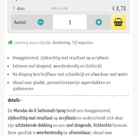
€ 8,70
1
doos
(100ml = € 5,80)
Aantal
Levering waarschijnlijk:
donderdag, 13/ augustus
Hoogglanzend, zijdeachtig mat resultaat op acrylbasis
Extreem snel drogend, weerbestendig en lichtecht
Na droging beschrijfbaar met schoolkrijt en afwasbaar met water
Ideaal voor gladde, penseelstreepvrije oppervlakken en
sjabloneren
details -
De
Marabu do it Satinmatt-Spray
biedt een hoogglanzend,
zijdeachtig mat resultaat
op
acrylbasis
en onderscheidt zich door
zijn
uitstekende dekking
en een
snel drogende
,
lichtechte
formule.
Deze spuitlak is
weerbestendig
en
afneembaar
, ideaal voor