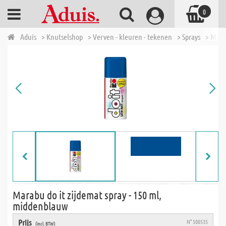
0
Aduis
> Knutselshop
> Verven - kleuren - tekenen
> Sprays
> Mara
Marabu do it zijdemat spray - 150 ml,
middenblauw
Prijs
N° 500535
(incl. BTW)