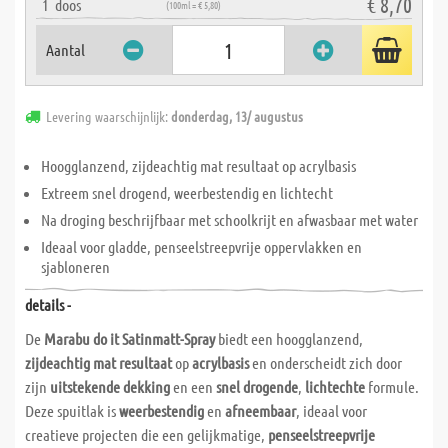
€ 8,70
1
doos
(100ml = € 5,80)
Aantal
Levering waarschijnlijk:
donderdag, 13/ augustus
Hoogglanzend, zijdeachtig mat resultaat op acrylbasis
Extreem snel drogend, weerbestendig en lichtecht
Na droging beschrijfbaar met schoolkrijt en afwasbaar met water
Ideaal voor gladde, penseelstreepvrije oppervlakken en
sjabloneren
details -
De
Marabu do it Satinmatt-Spray
biedt een hoogglanzend,
zijdeachtig mat resultaat
op
acrylbasis
en onderscheidt zich door
zijn
uitstekende dekking
en een
snel drogende
,
lichtechte
formule.
Deze spuitlak is
weerbestendig
en
afneembaar
, ideaal voor
creatieve projecten die een gelijkmatige,
penseelstreepvrije