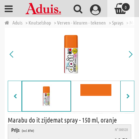
0
Aduis
> Knutselshop
> Verven - kleuren - tekenen
> Sprays
> Marab
Marabu do it zijdemat spray - 150 ml, oranje
Prijs
N° 500528
(incl. BTW)