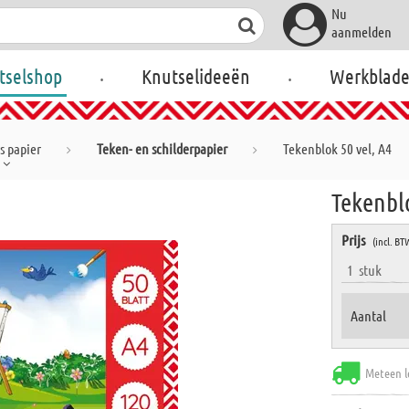
Nu
aanmelden
.
.
tselshop
Knutselideeën
Werkblad
s papier
Teken- en schilderpapier
Tekenblok 50 vel, A4
Tekenblo
Prijs
(incl. BT
1
stuk
Aantal
Meteen l