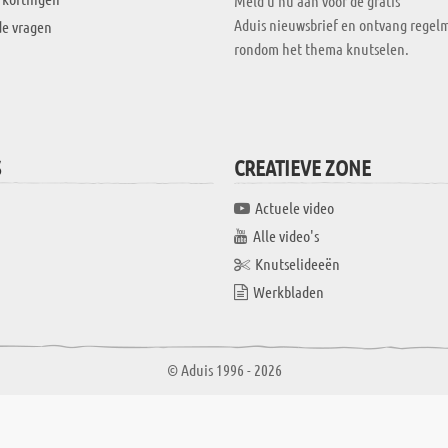
Meld u nu aan voor de gratis
Aduis nieuwsbrief en ontvang regelm
de vragen
rondom het thema knutselen.
S
CREATIEVE ZONE
Actuele video
Alle video's
Knutselideeën
Werkbladen
© Aduis 1996 - 2026