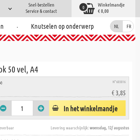
Snel-bestellen
Winkelmandje
0
Service & contact
€ 0,00
.
en
Knutselen op onderwerp
NL
FR
k 50 vel, A4
N° 603816
W)
€ 3,85
In het winkelmandje
everbaar
Levering waarschijnlijk:
woensdag, 12/ augustus