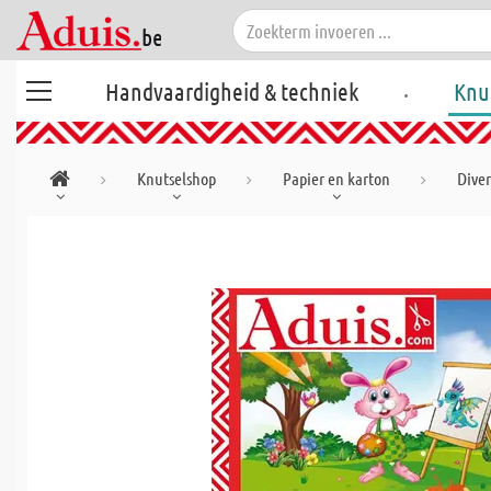
.
Handvaardigheid & techniek
Knu
Knutselshop
Papier en karton
Diver