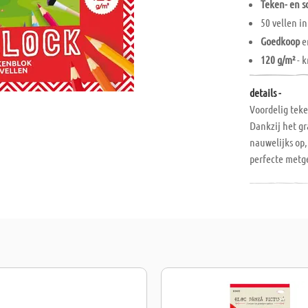
Teken- en s
50 vellen i
Goedkoop
e
120 g/m²
- k
details -
Voordelig teke
Dankzij het gr
nauwelijks op,
perfecte metge
kleuterschool!