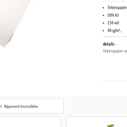
Tekenpapie
DIN A3
250 vel
90 g/m²,
details -
Tekenpapier om
Bijpassend knutselidee