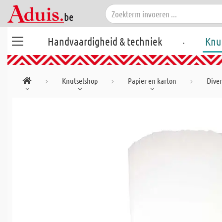
.
Handvaardigheid & techniek
Knu
Knutselshop
Papier en karton
Diver