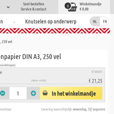
Snel-bestellen
Winkelmandje
0
Service & contact
€ 0,00
.
en
Knutselen op onderwerp
NL
FR
 250 vel
npapier DIN A3, 250 vel
eoordelingen)
N° 602875
W)
€ 21,25
(100cm² = € 0,01)
In het winkelmandje
everbaar
Levering waarschijnlijk:
woensdag, 12/ augustus