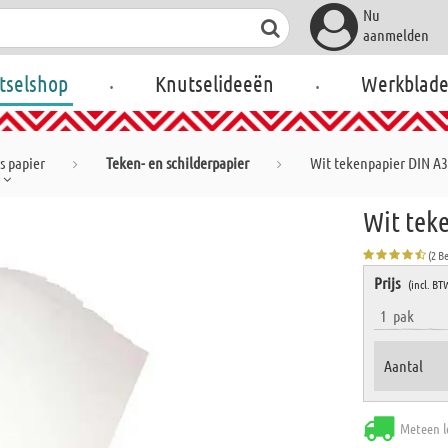
Nu
aanmelden
.
.
tselshop
Knutselideeën
Werkblad
s papier
Teken- en schilderpapier
Wit tekenpapier DIN A3,
Wit teke
(2 B
Prijs
(incl. BT
1
pak
Aantal
Meteen l