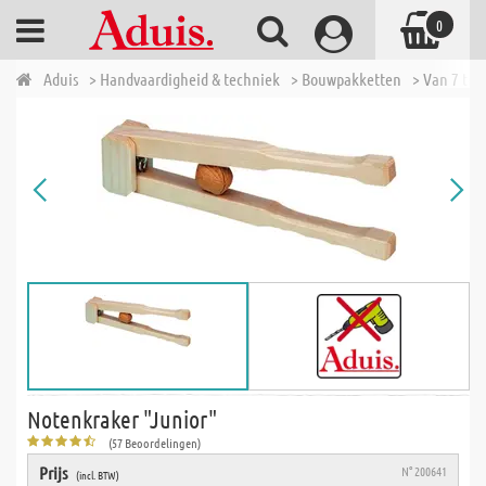
0
Aduis
> Handvaardigheid & techniek
> Bouwpakketten
> Van 7 tot 
Notenkraker "Junior"
(57 Beoordelingen)
Prijs
N° 200641
(incl. BTW)