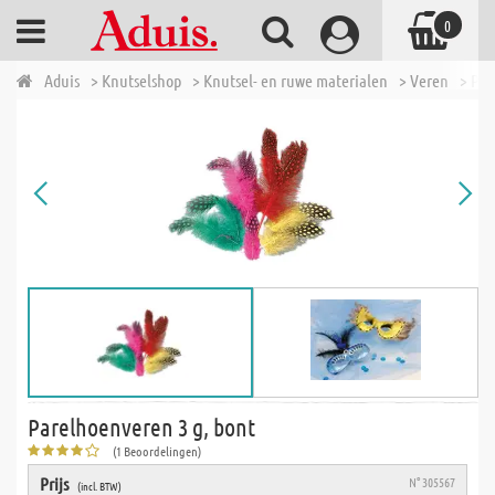
0
Aduis
> Knutselshop
> Knutsel- en ruwe materialen
> Veren
> Par
Parelhoenveren 3 g, bont
(1 Beoordelingen)
Prijs
N° 305567
(incl. BTW)