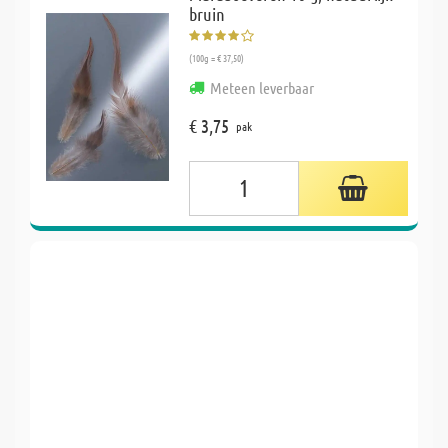
bruin
(100g = € 37,50)
Meteen leverbaar
€ 3,75
pak