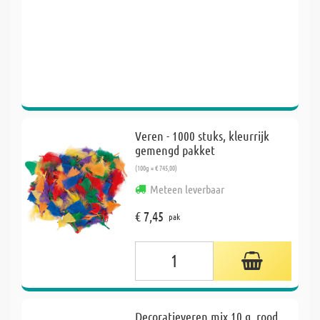
Veren - 1000 stuks, kleurrijk
gemengd pakket
(100g = € 745,00)
Meteen leverbaar
€ 7,45
pak
Decoratieveren mix 10 g, rood