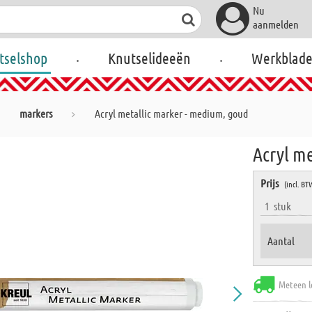
Nu
aanmelden
.
.
tselshop
Knutselideeën
Werkblad
markers
Acryl metallic marker - medium, goud
Acryl m
Prijs
(incl. BT
1
stuk
Aantal
Meteen l