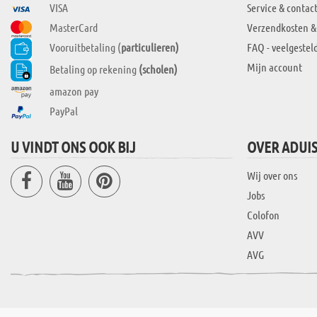
VISA
Service & contac
MasterCard
Verzendkosten &
Vooruitbetaling (
particulieren)
FAQ - veelgestel
Mijn account
Betaling op rekening
(scholen)
amazon pay
PayPal
U VINDT ONS OOK BIJ
OVER ADUI
Wij over ons
Jobs
Colofon
AVV
AVG