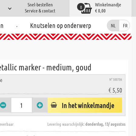
Snel-bestellen
Winkelmandje
0
Service & contact
€ 0,00
.
en
Knutselen op onderwerp
NL
FR
etallic marker - medium, goud
N° 500706
W)
€ 5,50
In het winkelmandje
everbaar
Levering waarschijnlijk:
donderdag, 13/ augustus