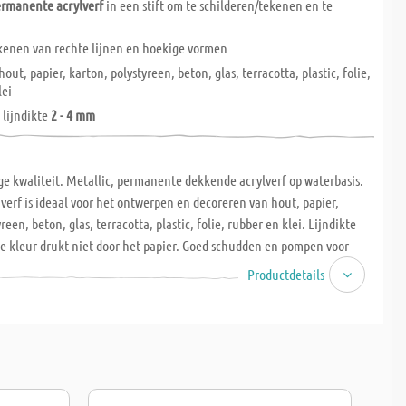
ermanente acrylverf
in een stift om te schilderen/tekenen en te
kenen van rechte lijnen en hoekige vormen
hout, papier, karton, polystyreen, beton, glas, terracotta, plastic, folie,
lei
 lijndikte
2 - 4 mm
ge kwaliteit. Metallic, permanente dekkende acrylverf op waterbasis.
verf is ideaal voor het ontwerpen en decoreren van hout, papier,
reen, beton, glas, terracotta, plastic, folie, rubber en klei. Lijndikte
De kleur drukt niet door het papier. Goed schudden en pompen voor
bruik snel sluiten en horizontaal opbergen.
Productdetails