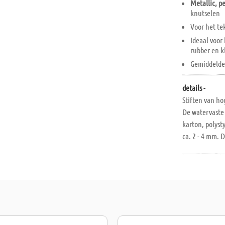
Metallic, p
knutselen
Voor het te
Ideaal voor 
rubber en k
Gemiddelde
details -
Stiften van ho
De watervaste 
karton, polysty
ca. 2 - 4 mm. 
gebruik. Na ge