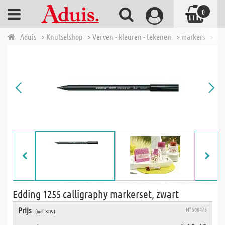
0
Aduis
> Knutselshop
> Verven - kleuren - tekenen
> markers
> Edd
Edding 1255 calligraphy markerset, zwart
Prijs
N° 500475
(incl. BTW)