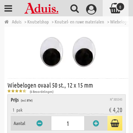
0
Aduis
> Knutselshop
> Knutsel- en ruwe materialen
> Wiebelogen
Wiebelogen ovaal 50 st., 12 x 15 mm
(6 Beoordelingen)
Prijs
N° 305343
(incl. BTW)
€ 4,20
1
pak
Aantal