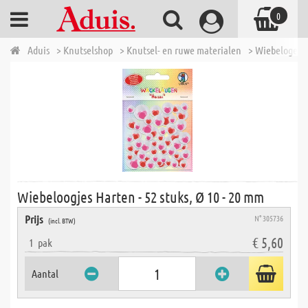
0
Aduis
> Knutselshop
> Knutsel- en ruwe materialen
> Wiebelogen
Wiebeloogjes Harten - 52 stuks, Ø 10 - 20 mm
Prijs
N° 305736
(incl. BTW)
€ 5,60
1
pak
Aantal