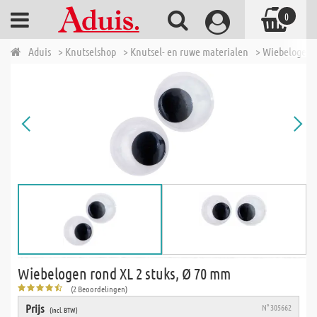
0
Aduis
> Knutselshop
> Knutsel- en ruwe materialen
> Wiebelogen
Wiebelogen rond XL 2 stuks, Ø 70 mm
(2 Beoordelingen)
Prijs
N° 305662
(incl. BTW)