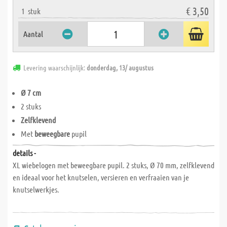
€ 3,50
1
stuk
Aantal
Levering waarschijnlijk:
donderdag, 13/ augustus
Ø 7 cm
2 stuks
Zelfklevend
Met
beweegbare
pupil
details -
XL wiebelogen met beweegbare pupil. 2 stuks, Ø 70 mm, zelfklevend
en ideaal voor het knutselen, versieren en verfraaien van je
knutselwerkjes.