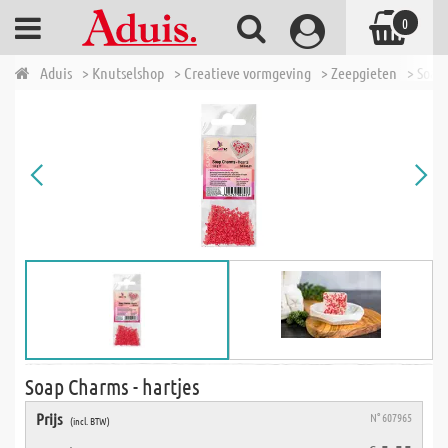
0
Aduis
> Knutselshop
> Creatieve vormgeving
> Zeepgieten
> Soap
Soap Charms - hartjes
Prijs
N° 607965
(incl. BTW)