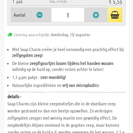
€ 5,55
1
pak
(100g = € 370,00)
Aantal
Levering waarschijnlijk:
donderdag, 13/ augustus
Met Soap Charm creëer je heel eenvoudig een prachtig effect bij
zelfgegoten zeep
!
De kleine
zeepfiguurtjes lossen tijdens het handen wassen
volledig op de huid op, zonder resten achter te laten!
1,5 g per pakje -
zeer voordelig!
Natuurlijke ingrediënten en
vrij van microplastics
details -
Soap Charms zijn kleine zeepmotiefjes die in de vloeibare zeep
worden gestrooid en dan een beetje opzwellen. Zo verkrijgen
zelfgegoten zeepjes met weinig moeite een geweldig effect. De
zeepbedeltjes blijven vormvast in de gegoten zeep, maar kunnen
zonder resten op de huid e.d. worden gewreven bij het wassen. 1,5 g