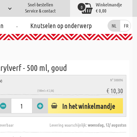
Snel-bestellen
Winkelmandje
0
Service & contact
€ 0,00
.
en
Knutselen op onderwerp
NL
FR
rylverf - 500 ml, goud
N° 500896
W)
€ 10,30
(100ml = € 2,06)
In het winkelmandje
everbaar
Levering waarschijnlijk:
woensdag, 12/ augustus