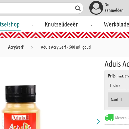
Nu
aanmelden
.
.
tselshop
Knutselideeën
Werkblad
Acrylverf
Aduis Acrylverf - 500 ml, goud
Aduis Ac
Prijs
(incl. BT
1
stuk
Aantal
Meteen l