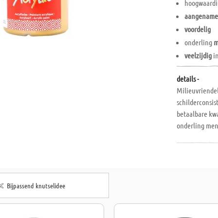
hoogwaard
aangenam
voordelig
onderling
m
veelzijdig
i
details -
Milieuvriendel
schilderconsis
betaalbare kwa
onderling meng
ondergronden z
kunststoffen, 
Bijpassend knutselidee