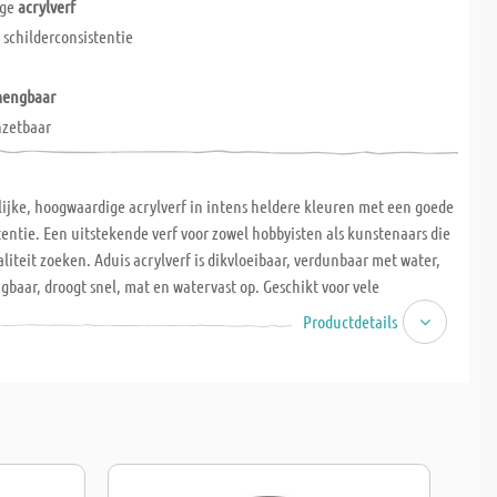
ige
acrylverf
e
schilderconsistentie
engbaar
nzetbaar
ijke, hoogwaardige acrylverf in intens heldere kleuren met een goede
tentie. Een uitstekende verf voor zowel hobbyisten als kunstenaars die
liteit zoeken. Aduis acrylverf is dikvloeibaar, verdunbaar met water,
baar, droogt snel, mat en watervast op. Geschikt voor vele
oals papier, karton, canvas, steen, metaal, leer en diverse
Productdetails
voor binnen- en buitengebruik.