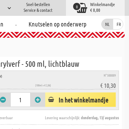
Snel-bestellen
Winkelmandje
0
Service & contact
€ 0,00
.
en
Knutselen op onderwerp
NL
FR
rylverf - 500 ml, lichtblauw
N° 500889
W)
€ 10,30
(100ml = € 2,06)
In het winkelmandje
everbaar
Levering waarschijnlijk:
donderdag, 13/ augustus