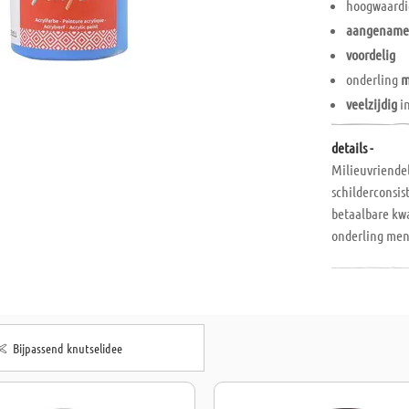
hoogwaard
aangenam
voordelig
onderling
m
veelzijdig
i
details -
Milieuvriendel
schilderconsis
betaalbare kwa
onderling meng
ondergronden z
kunststoffen, 
Bijpassend knutselidee