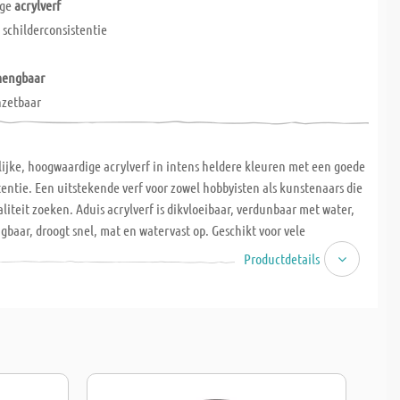
ige
acrylverf
e
schilderconsistentie
engbaar
nzetbaar
ijke, hoogwaardige acrylverf in intens heldere kleuren met een goede
tentie. Een uitstekende verf voor zowel hobbyisten als kunstenaars die
liteit zoeken. Aduis acrylverf is dikvloeibaar, verdunbaar met water,
baar, droogt snel, mat en watervast op. Geschikt voor vele
oals papier, karton, canvas, steen, metaal, leer en diverse
Productdetails
voor binnen- en buitengebruik.