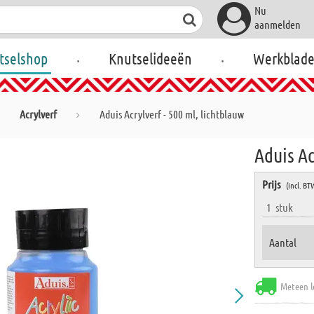
Nu
aanmelden
.
.
tselshop
Knutselideeën
Werkblad
Acrylverf
Aduis Acrylverf - 500 ml, lichtblauw
Aduis Ac
Prijs
(incl. BT
1
stuk
Aantal
Meteen l