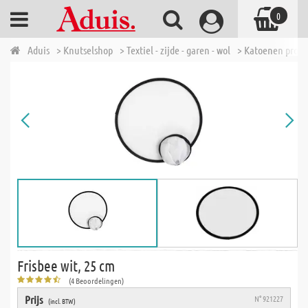
0
Aduis
> Knutselshop
> Textiel - zijde - garen - wol
> Katoenen prod
Frisbee wit, 25 cm
(4 Beoordelingen)
Prijs
N° 921227
(incl. BTW)