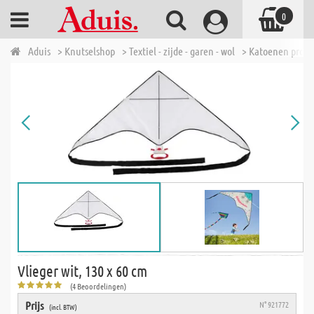
0
Aduis
> Knutselshop
> Textiel - zijde - garen - wol
> Katoenen prod
Vlieger wit, 130 x 60 cm
(4 Beoordelingen)
Prijs
N° 921772
(incl. BTW)