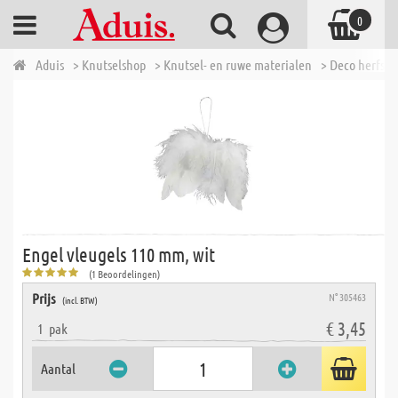
0
Aduis
> Knutselshop
> Knutsel- en ruwe materialen
> Deco herfst,
Engel vleugels 110 mm, wit
(1 Beoordelingen)
Prijs
N° 305463
(incl. BTW)
€ 3,45
1
pak
Aantal