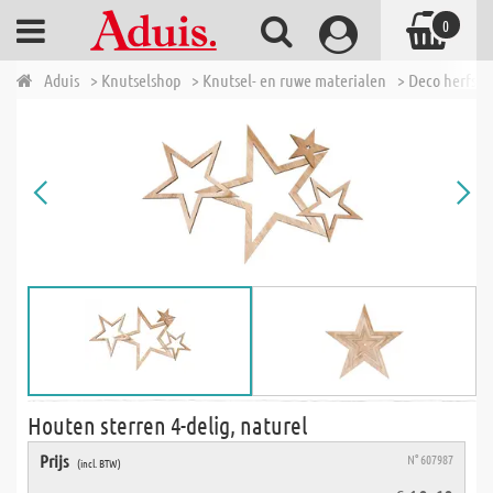
0
Aduis
> Knutselshop
> Knutsel- en ruwe materialen
> Deco herfst,
Houten sterren 4-delig, naturel
Prijs
N° 607987
(incl. BTW)