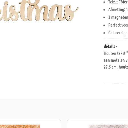
Tekst:
"Mer
Afmeting:
1
3 magnete
Perfect voo
Gelaserd g
details -
Houten tekst 
aan metalen v
27,5 cm,
houtd