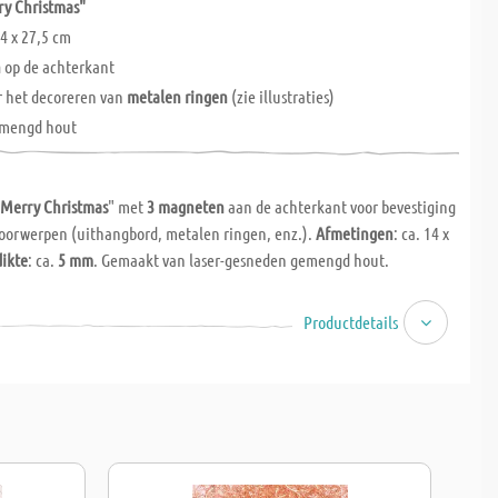
ry Christmas"
4 x 27,5 cm
n
op de achterkant
r het decoreren van
metalen ringen
(zie illustraties)
emengd hout
"
Merry Christmas
" met
3 magneten
aan de achterkant voor bevestiging
oorwerpen (uithangbord, metalen ringen, enz.).
Afmetingen
: ca. 14 x
ikte
: ca.
5 mm
. Gemaakt van laser-gesneden gemengd hout.
Productdetails