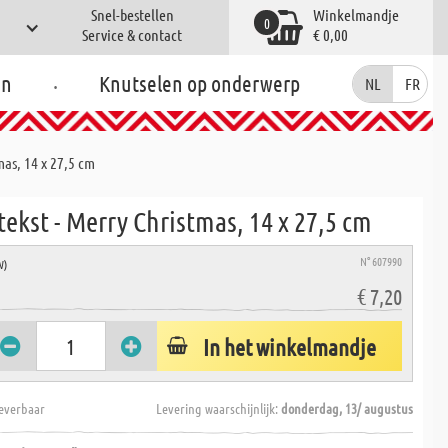
Snel-bestellen
Winkelmandje
0
Service & contact
€ 0,00
.
en
Knutselen op onderwerp
NL
FR
mas, 14 x 27,5 cm
ekst - Merry Christmas, 14 x 27,5 cm
N° 607990
W)
€ 7,20
In het winkelmandje
everbaar
Levering waarschijnlijk:
donderdag, 13/ augustus