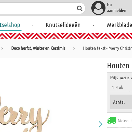
Nu
aanmelden
.
.
tselshop
Knutselideeën
Werkblad
Deco herfst, winter en Kerstmis
Houten tekst - Merry Christ
Houten t
Prijs
(incl. BT
1
stuk
Aantal
Meteen l