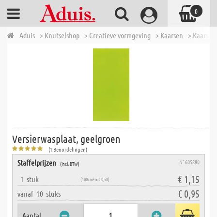
0
Aduis
> Knutselshop
> Creatieve vormgeving
> Kaarsen
> Kaarsen
Versierwasplaat, geelgroen
(1 Beoordelingen)
Staffelprijzen
N° 605890
(incl. BTW)
€ 1,15
1
stuk
(100cm² = € 0,58)
€ 0,95
vanaf
10
stuks
Aantal