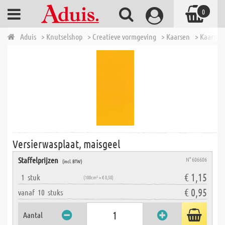
0
Aduis
> Knutselshop
> Creatieve vormgeving
> Kaarsen
> Kaarsen
Versierwasplaat, maisgeel
Staffelprijzen
N° 606606
(incl. BTW)
€ 1,15
1
stuk
(100cm² = € 0,58)
€ 0,95
vanaf
10
stuks
Aantal