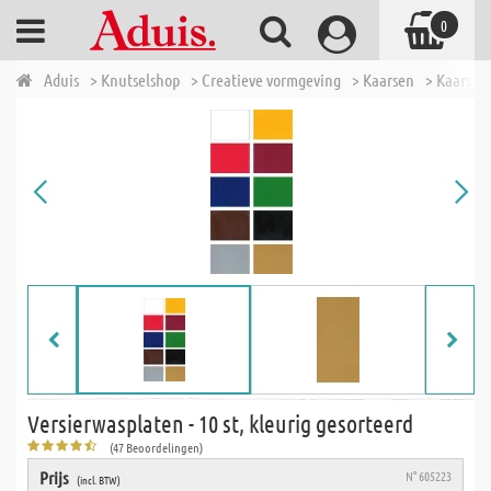
0
Aduis
> Knutselshop
> Creatieve vormgeving
> Kaarsen
> Kaarsen
Versierwasplaten - 10 st, kleurig gesorteerd
(47 Beoordelingen)
Prijs
N° 605223
(incl. BTW)