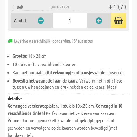
€ 10,70
1
pak
(100cm² = € 0,54)
Aantal
Levering waarschijnlijk:
donderdag, 13/ augustus
Grootte:
10 x 20 cm
10 stuks in 10 verschillende kleuren
Kan met normale
uitsteekvormpjes
of
ponsjes
worden bewerkt
Bevestig het wasmotief aan de kaars:
Verwarm het motief even
tussen uw handpalmen en druk het dan op de kaars - klaar!
details -
Gemengde versierwasplaten, 1 stuk is 10 x 20 cm. Gemengd in 10
verschillende tinten!
Perfect voor het versieren van kaarsen.
Vormen kunnen gemakkelijk worden uitgeknipt, geponst of
gesneden en vervolgens op de kaarsen worden bevestigd (met
handwarmte).