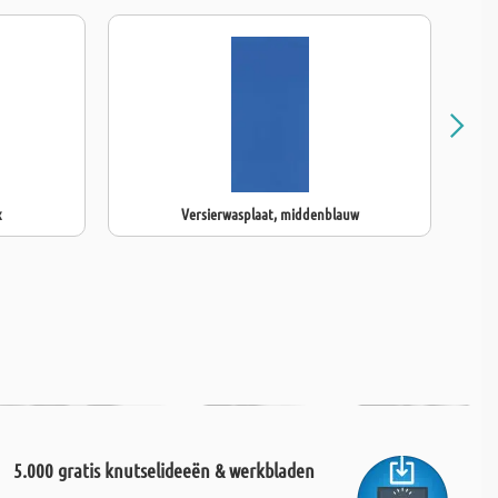
x
Versierwasplaat, middenblauw
V
5.000 gratis knutselideeën & werkbladen