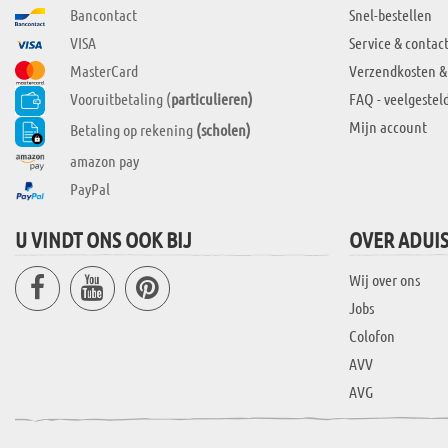
Bancontact
Snel-bestellen
VISA
Service & contac
MasterCard
Verzendkosten &
Vooruitbetaling (
particulieren)
FAQ - veelgestel
Mijn account
Betaling op rekening
(scholen)
amazon pay
PayPal
U VINDT ONS OOK BIJ
OVER ADUI
Wij over ons
Jobs
Colofon
AVV
AVG