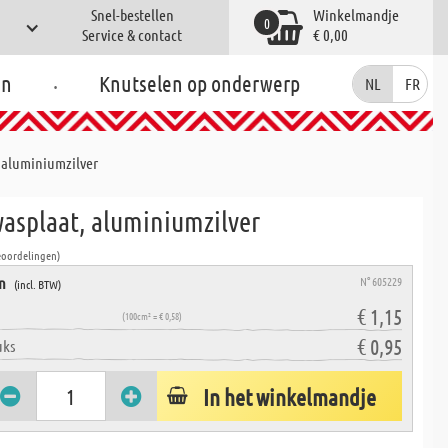
Snel-bestellen
Winkelmandje
0
Service & contact
€ 0,00
.
en
Knutselen op onderwerp
NL
FR
 aluminiumzilver
wasplaat, aluminiumzilver
eoordelingen)
en
N° 605229
(incl. BTW)
€ 1,15
(100cm² = € 0,58)
€ 0,95
uks
In het winkelmandje