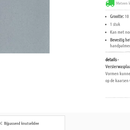
Meteen l
Grootte:
10 
1 stuk
Kan met n
Bevestig he
handpalmen 
details -
Versierwasplaa
Vormen kunnen
op de kaarsen
Bijpassend knutselidee