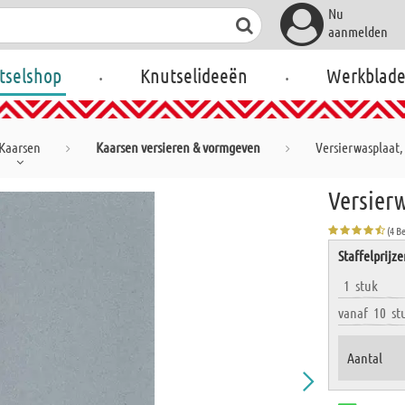
Nu
aanmelden
.
.
tselshop
Knutselideeën
Werkblad
Kaarsen
Kaarsen versieren & vormgeven
Versierwasplaat,
Versier
(4 B
Staffelprijz
1
stuk
vanaf
10
st
Aantal