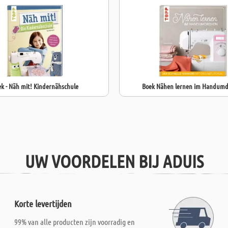
decoraties of 
Dankzij de cer
geschikt voor 
De stof is
verk
stof wordt in 
hoeveelheid k
Opmerking:
Do
k - Näh mit! Kindernähschule
Boek Nähen lernen im Handum
weergegeven kl
behandeld.
UW VOORDELEN BIJ ADUIS
Korte levertijden
99% van alle producten zijn voorradig en