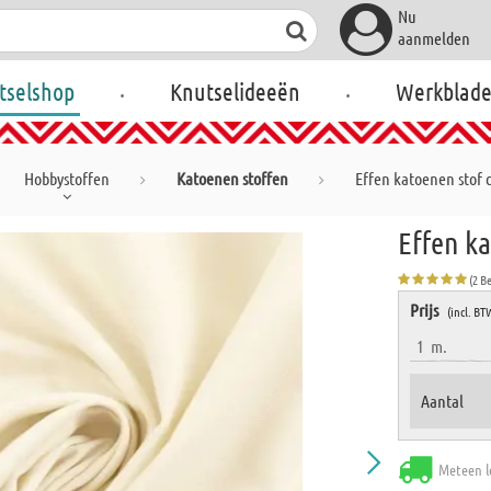
Nu
aanmelden
.
.
tselshop
Knutselideeën
Werkblad
Hobbystoffen
Katoenen stoffen
Effen katoenen stof 
Effen ka
(2 B
Prijs
(incl. BT
1
m.
Aantal
Meteen l