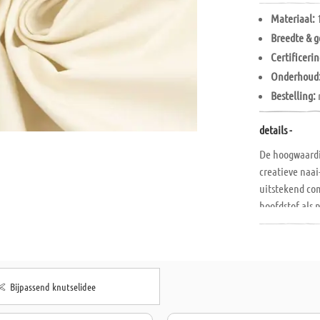
Materiaal:
Breedte & g
Certificerin
Onderhoud
Bestelling:
details -
De hoogwaard
creatieve naai
uitstekend com
hoofdstof als 
De
stukgeverf
een stofgewic
onderhoudsvrie
beginners en 
Bijpassend knutselidee
Of het nu gaat