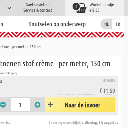
Snel-bestellen
Winkelmandje
0
Service & contact
€ 0,00
.
en
Knutselen op onderwerp
NL
FR
crème - per meter, 150 cm
toenen stof crème - per meter, 150 cm
eoordelingen)
N° 920838
W)
€ 11,50
Naar de invoer
everbaar
Levering waarschijnlijk:
dinsdag, 11/ augustus