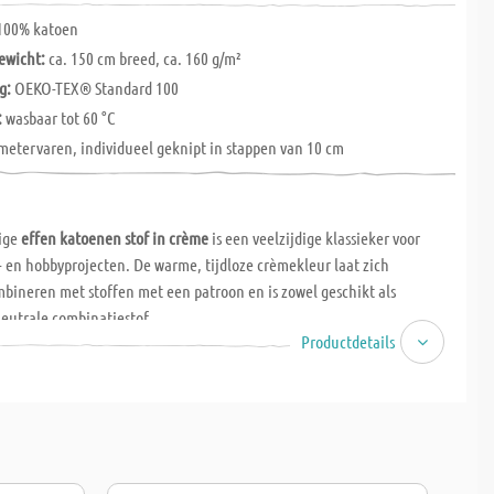
100% katoen
ewicht:
ca. 150 cm breed, ca. 160 g/m²
g:
OEKO-TEX® Standard 100
:
wasbaar tot 60 °C
metervaren, individueel geknipt in stappen van 10 cm
ige
effen katoenen stof in crème
is een veelzijdige klassieker voor
- en hobbyprojecten. De warme, tijdloze crèmekleur laat zich
bineren met stoffen met een patroon en is zowel geschikt als
neutrale combinatiestof.
Productdetails
de katoenen stof
bestaat uit
100% katoen
, is ca.
150 cm breed
en heeft
ht van ca.
160 g/m²
. De aangename kwaliteit is slijtvast,
ndelijk en gemakkelijk te knippen en te naaien - ideaal voor
ervaren naailiefhebbers.
 om kleding, tassen, kussens, patchwork, quilts, tafellinnen,