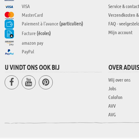
VISA
Service & contac
MasterCard
Verzendkosten &
Paiement à l'avance
(particuliers)
FAQ - veelgestel
Mijn account
Facture
(écoles)
amazon pay
PayPal
U VINDT ONS OOK BIJ
OVER ADUI
Wij over ons
Jobs
Colofon
AVV
AVG