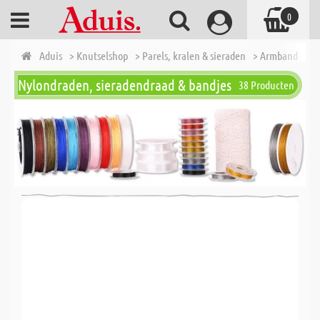
0
Aduis
> Knutselshop
> Parels, kralen & sieraden
> Armbanden - K
Nylondraden, sieradendraad & bandjes
38 Producten