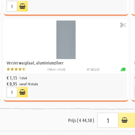
Versierwasplaat, aluminiumzilver
(100cm² = € 0,58)
N° 605229
€ 1,15
1 stuk
€ 0,95
vanaf 10 stuks
Prijs ( € 44,50 )