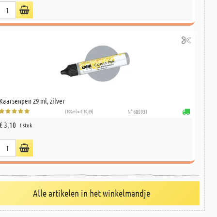
Kaarsenpen 29 ml, zilver
(100ml = € 10,69)
N° 605931
€ 3,10
1 stuk
Alle artikelen in het winkelmandje