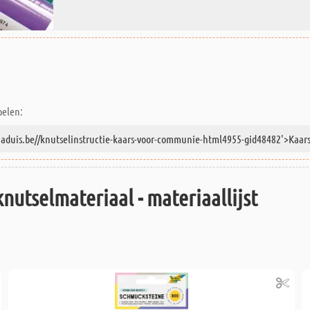
pelen:
knutselmateriaal - materiaallijst