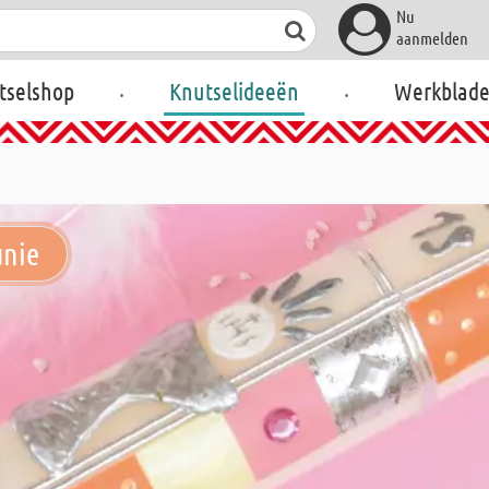
Nu
aanmelden
.
.
tselshop
Knutselideeën
Werkblad
unie