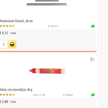
Aluminium liniaal, 30 cm
N° 305475
€ 4,15
1 stuk
Aduis siersteenlijm, 40 g
(100g = € 6,98)
N° 603061
€ 3,00
1 stuk