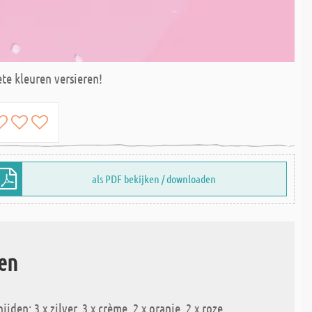
te kleuren versieren!
als PDF bekijken / downloaden
en
jden: 3 x zilver, 3 x crème, 2 x oranje, 2 x roze.