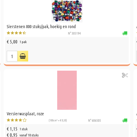
Sierstenen 800 stuks/pak, hoekig en rond
N° 305194
€ 5,00
1 pak
Versierwasplaat, roze
(100cm² = € 0,58)
N° 606505
€ 1,15
1 stuk
€ 0,95
vanaf 10 stuks