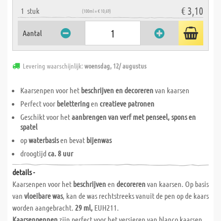
€ 3,10
1
stuk
(100ml = € 10,69)
Aantal
Levering waarschijnlijk:
woensdag, 12/ augustus
Kaarsenpen voor het
beschrijven en decoreren
van kaarsen
Perfect voor
belettering
en
creatieve patronen
Geschikt voor het
aanbrengen van verf met penseel, spons en
spatel
op
waterbasis
en bevat
bijenwas
droogtijd
ca. 8 uur
details -
Kaarsenpen voor het
beschrijven
en
decoreren
van kaarsen. Op basis
van
vloeibare was
, kan de was rechtstreeks vanuit de pen op de kaars
worden aangebracht.
29 ml,
EUH211.
Kaarsenpennen
zijn perfect voor het versieren van blanco kaarsen.