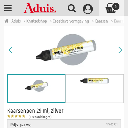
0
Aduis
> Knutselshop
> Creatieve vormgeving
> Kaarsen
> Kaarsen
Kaarsenpen 29 ml, zilver
(1 Beoordelingen)
Prijs
N° 605931
(incl. BTW)