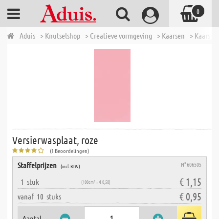
0
Aduis
> Knutselshop
> Creatieve vormgeving
> Kaarsen
> Kaarsen
Versierwasplaat, roze
(1 Beoordelingen)
Staffelprijzen
N° 606505
(incl. BTW)
€ 1,15
1
stuk
(100cm² = € 0,58)
€ 0,95
vanaf
10
stuks
Aantal