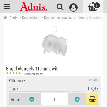
0
Aduis
> Knutselshop
> Knutsel- en ruwe materialen
> Deco herfst,
Engel vleugels 110 mm, wit
(1 Beoordelingen)
Prijs
N° 305463
(incl. BTW)
€ 3,45
1
pak
Aantal