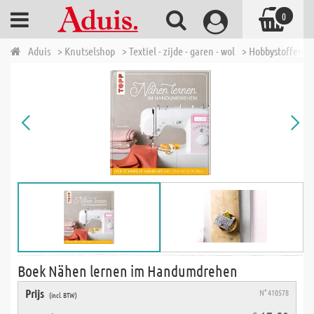
0
Aduis
> Knutselshop
> Textiel - zijde - garen - wol
> Hobbystoffen
Boek Nähen lernen im Handumdrehen
Prijs
N° 410578
(incl. BTW)