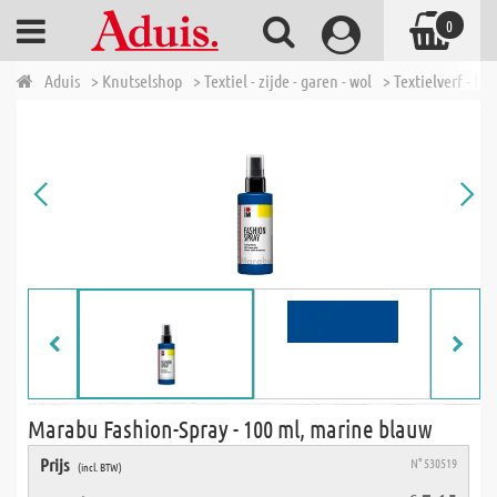
0
Aduis
> Knutselshop
> Textiel - zijde - garen - wol
> Textielverf - bat
Marabu Fashion-Spray - 100 ml, marine blauw
Prijs
N° 530519
(incl. BTW)