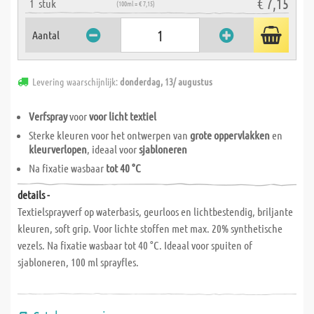
€ 7,15
1
stuk
(100ml = € 7,15)
Aantal
Levering waarschijnlijk:
donderdag, 13/ augustus
Verfspray
voor
voor licht textiel
Sterke kleuren voor het ontwerpen van
grote oppervlakken
en
kleurverlopen
, ideaal voor
sjabloneren
Na fixatie wasbaar
tot 40 °C
details -
Textielsprayverf op waterbasis, geurloos en lichtbestendig, briljante
kleuren, soft grip. Voor lichte stoffen met max. 20% synthetische
vezels. Na fixatie wasbaar tot 40 °C. Ideaal voor spuiten of
sjabloneren, 100 ml sprayfles.