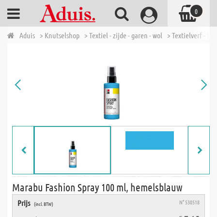
0
Aduis
> Knutselshop
> Textiel - zijde - garen - wol
> Textielverf - bat
Marabu Fashion Spray 100 ml, hemelsblauw
Prijs
N° 530518
(incl. BTW)